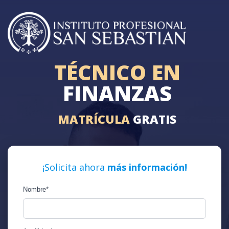
TÉCNICO EN
FINANZAS
MATRÍCULA
GRATIS
¡Solicita ahora
más información!
Nombre
*