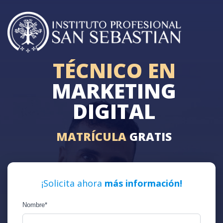
TÉCNICO EN
MARKETING
DIGITAL
MATRÍCULA
GRATIS
¡Solicita ahora
más información!
Nombre
*